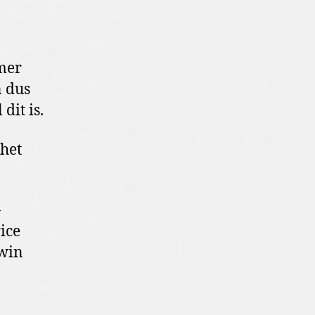
mmer
n dus
dit is.
 het
-
rice
Twin