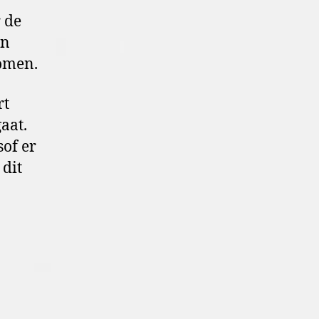
r de
en
romen.
rt
aat.
sof er
 dit