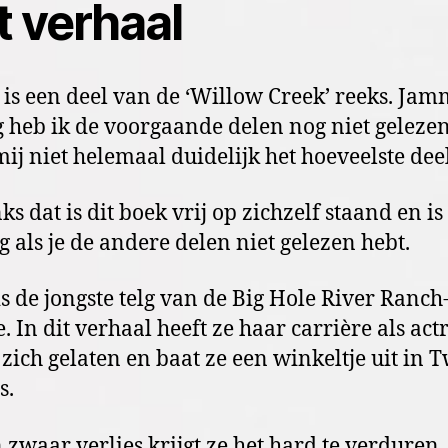
t verhaal
’ is een deel van de ‘Willow Creek’ reeks. Ja
 heb ik de voorgaande delen nog niet geleze
mij niet helemaal duidelijk het hoeveelste deel 
s dat is dit boek vrij op zichzelf staand en is
rg als je de andere delen niet gelezen hebt.
is de jongste telg van de Big Hole River Ranch
. In dit verhaal heeft ze haar carrière als act
 zich gelaten en baat ze een winkeltje uit in 
s.
 zwaar verlies krijgt ze het hard te verduren.