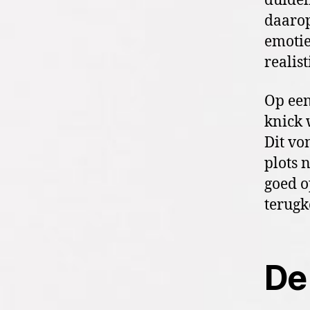
duideli
daarop
emotie
realis
Op een
knick 
Dit vo
plots 
goed o
terugk
De