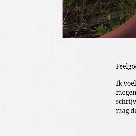
Feelgo
Ik voe
mogen 
schrij
mag d