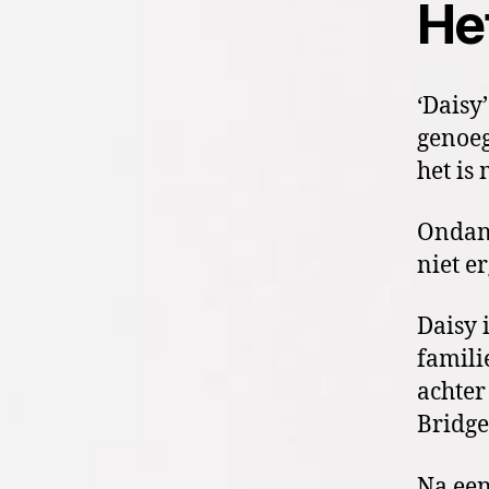
He
‘Daisy
genoeg
het is 
Ondank
niet e
Daisy 
familie
achter
Bridge
Na een