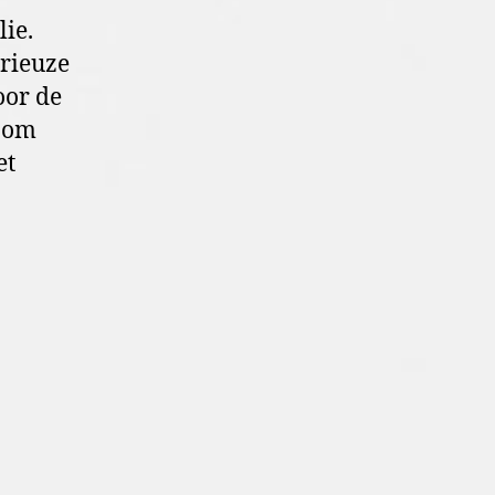
ie.
erieuze
oor de
n om
et