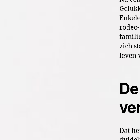
Gelukk
Enkele
rodeo-
famili
zich s
leven 
De
ver
Dat he