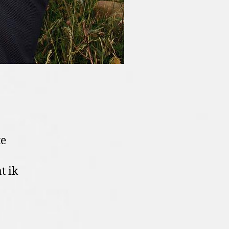
te
t ik