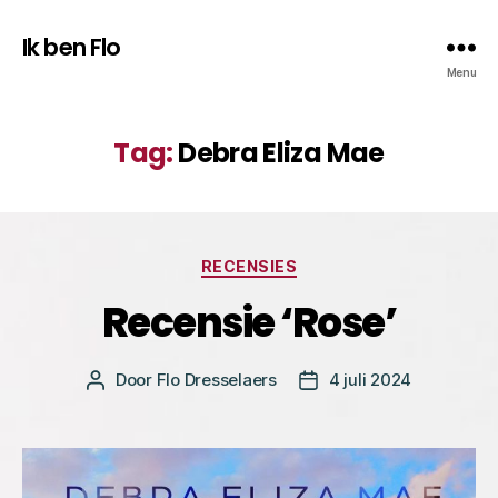
Ik ben Flo
Menu
Tag:
Debra Eliza Mae
Categorieën
RECENSIES
Recensie ‘Rose’
Door
Flo Dresselaers
4 juli 2024
Bericht
Berichtdatum
auteur