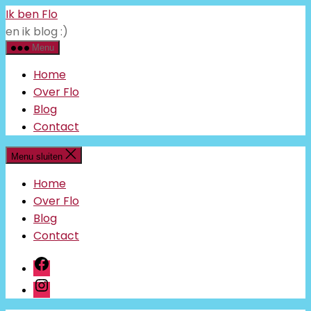
Ga
Ik ben Flo
naar
en ik blog :)
de
inhoud
Menu
Home
Over Flo
Blog
Contact
Menu sluiten
Home
Over Flo
Blog
Contact
facebook
instagram