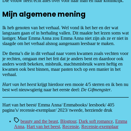
Die vrouw heeft echt alles over voor haar man en haar koninkrijk.
Mijn algemene mening
Ik heb genoten van het verhaal. Wel vond ik het her en der wat
langzaam gaan of in herhaling vallen. Dit maakte het lezen soms wat
lastiger. Maar Emma Anna zou Emma Anna niet zijn als ze er niet in
slaagde om het verhaal alsnog aangenaam leesbaar te maken.
De thema’s die in dit verhaal naar voren kwamen zoals vechten voor
je rechten, omgaan met het feit dat je anders bent en daardoor ook
anders wordt bekeken, misbruik, machtsmisbruik waren heftig en
kwamen ook best binnen, maar pasten toch op een manier in het
verhaal.
Hart van het beest
krijgt hierdoor een mooie 4/5 sterren en ik ben nu
best wel nieuwsgierig naar het eerste deel:
De Gifmengster
.
Hart van het beest/ Emma Anna/ Emmabooks/ leesboek/ 405
pagina’s/ recensie-exemplaar/ 2023/ tweede, herziende druk
Tags
beauty and the beast
,
Blogtour
,
Dark soft romance
,
Emma
Anna
,
Hart van het beest
,
Recensie
,
Recensie-exemplaar