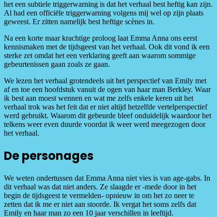
het een subtiele triggerwarning is dat het verhaal best heftig kan zijn.
Al had een officiële triggerwarning volgens mij wel op zijn plaats
geweest. Er zitten namelijk best heftige scènes in.
Na een korte maar krachtige proloog laat Emma Anna ons eerst
kennismaken met de tijdsgeest van het verhaal. Ook dit vond ik een
sterke zet omdat het een verklaring geeft aan waarom sommige
gebeurtenissen gaan zoals ze gaan.
We lezen het verhaal grotendeels uit het perspectief van Emily met
af en toe een hoofdstuk vanuit de ogen van haar man Berkley. Waar
ik best aan moest wennen en wat me zelfs enkele keren uit het
verhaal trok was het feit dat er niet altijd hetzelfde vertelperspectief
werd gebruikt. Waarom dit gebeurde bleef onduidelijk waardoor het
telkens weer even duurde voordat ik weer werd meegezogen door
het verhaal.
De personages
We weten ondertussen dat Emma Anna niet vies is van age-gabs. In
dit verhaal was dat niet anders. Ze slaagde er -mede door in het
begin de tijdsgeest te vermelden- opnieuw in om het zo neer te
zetten dat ik me er niet aan stoorde. Ik vergat het soms zelfs dat
Emily en haar man zo een 10 jaar verschillen in leeftijd.