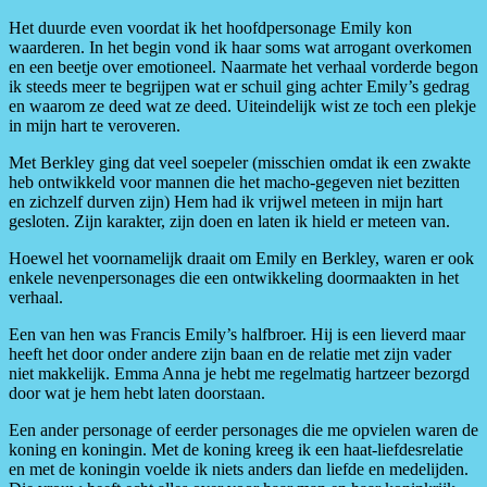
Het duurde even voordat ik het hoofdpersonage Emily kon
waarderen. In het begin vond ik haar soms wat arrogant overkomen
en een beetje over emotioneel. Naarmate het verhaal vorderde begon
ik steeds meer te begrijpen wat er schuil ging achter Emily’s gedrag
en waarom ze deed wat ze deed. Uiteindelijk wist ze toch een plekje
in mijn hart te veroveren.
Met Berkley ging dat veel soepeler (misschien omdat ik een zwakte
heb ontwikkeld voor mannen die het macho-gegeven niet bezitten
en zichzelf durven zijn) Hem had ik vrijwel meteen in mijn hart
gesloten. Zijn karakter, zijn doen en laten ik hield er meteen van.
Hoewel het voornamelijk draait om Emily en Berkley, waren er ook
enkele nevenpersonages die een ontwikkeling doormaakten in het
verhaal.
Een van hen was Francis Emily’s halfbroer. Hij is een lieverd maar
heeft het door onder andere zijn baan en de relatie met zijn vader
niet makkelijk. Emma Anna je hebt me regelmatig hartzeer bezorgd
door wat je hem hebt laten doorstaan.
Een ander personage of eerder personages die me opvielen waren de
koning en koningin. Met de koning kreeg ik een haat-liefdesrelatie
en met de koningin voelde ik niets anders dan liefde en medelijden.