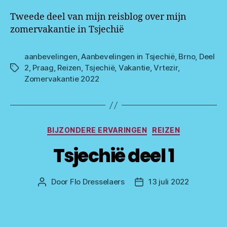
Tweede deel van mijn reisblog over mijn
zomervakantie in Tsjechië
aanbevelingen
,
Aanbevelingen in Tsjechië
,
Brno
,
Deel
2
,
Praag
,
Reizen
,
Tsjechië
,
Vakantie
,
Vrtezir
,
Tags
Zomervakantie 2022
Categorieën
BIJZONDERE ERVARINGEN
REIZEN
Tsjechië deel 1
Door
Flo Dresselaers
13 juli 2022
Bericht
Berichtdatum
auteur