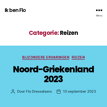
Ik ben Flo
Menu
Categorie:
Reizen
Categorieën
BIJZONDERE ERVARINGEN
REIZEN
Noord-Griekenland
2023
Door
Flo Dresselaers
10 september 2023
Bericht
Berichtdatum
auteur