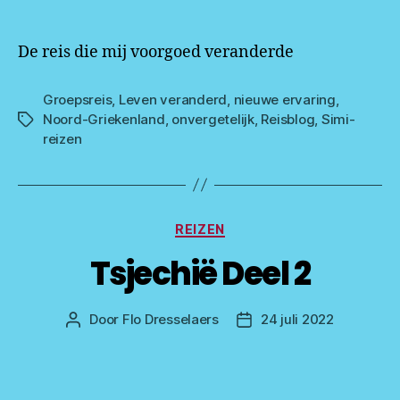
De reis die mij voorgoed veranderde
Groepsreis
,
Leven veranderd
,
nieuwe ervaring
,
Noord-Griekenland
,
onvergetelijk
,
Reisblog
,
Simi-
Tags
reizen
Categorieën
REIZEN
Tsjechië Deel 2
Door
Flo Dresselaers
24 juli 2022
Bericht
Berichtdatum
auteur