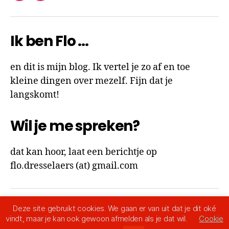
Ik ben Flo …
en dit is mijn blog. Ik vertel je zo af en toe
kleine dingen over mezelf. Fijn dat je
langskomt!
Wil je me spreken?
dat kan hoor, laat een berichtje op
flo.dresselaers (at) gmail.com
Deze site gebruikt cookies. We gaan er van uit dat je dit oké
© 2026
Ik ben Flo
Omhoog
↑
vindt, maar je kan ook gewoon afmelden als je dat wil.
Cookie
Privacy Policy