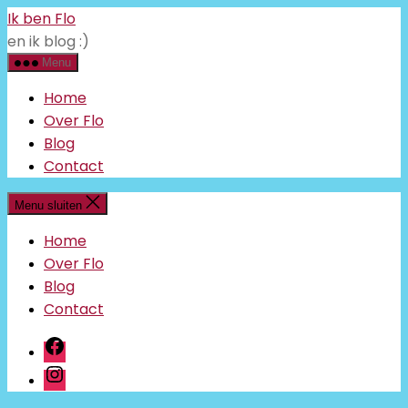
Ga
Ik ben Flo
naar
en ik blog :)
de
inhoud
Menu
Home
Over Flo
Blog
Contact
Menu sluiten
Home
Over Flo
Blog
Contact
facebook
instagram