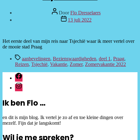
Bericht
Door
Flo Dresselaers
auteur
Berichtdatum
13 juli 2022
Het eerste deel van mijn reis naar Tsjechië waar ik meer vertel over
de mooie stad Praag
Tags
aanbevelingen
,
Bezienswaardigheden
,
deel 1
,
Praag
,
Reizen
,
Tsjechië
,
Vakantie
,
Zomer
,
Zomervakantie 2022
facebook
instagram
Ik ben Flo …
en dit is mijn blog. Ik vertel je zo af en toe kleine dingen over
mezelf. Fijn dat je langskomt!
Wil je me spreken?