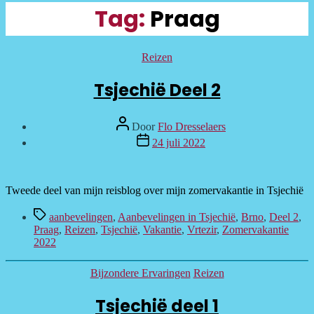
Tag:
Praag
Categorieën
Reizen
Tsjechië Deel 2
Bericht
Door
Flo Dresselaers
auteur
Berichtdatum
24 juli 2022
Tweede deel van mijn reisblog over mijn zomervakantie in Tsjechië
Tags
aanbevelingen
,
Aanbevelingen in Tsjechië
,
Brno
,
Deel 2
,
Praag
,
Reizen
,
Tsjechië
,
Vakantie
,
Vrtezir
,
Zomervakantie
2022
Categorieën
Bijzondere Ervaringen
Reizen
Tsjechië deel 1