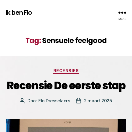
Ik ben Flo
Menu
Tag:
Sensuele feelgood
Categorieën
RECENSIES
Recensie De eerste stap
Door
Flo Dresselaers
2 maart 2025
Bericht
Berichtdatum
auteur