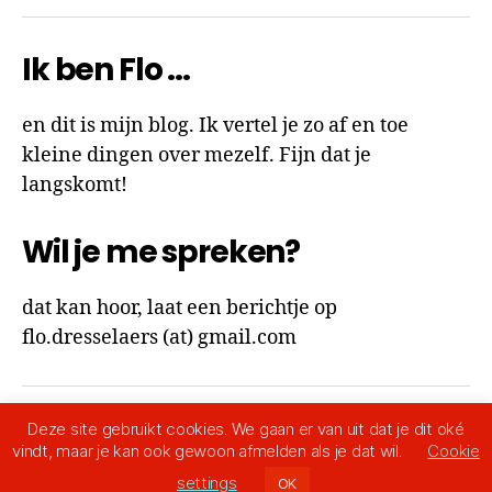
Ik ben Flo …
en dit is mijn blog. Ik vertel je zo af en toe
kleine dingen over mezelf. Fijn dat je
langskomt!
Wil je me spreken?
dat kan hoor, laat een berichtje op
flo.dresselaers (at) gmail.com
Deze site gebruikt cookies. We gaan er van uit dat je dit oké
© 2026
Ik ben Flo
Omhoog
↑
vindt, maar je kan ook gewoon afmelden als je dat wil.
Cookie
Privacy Policy
settings
OK