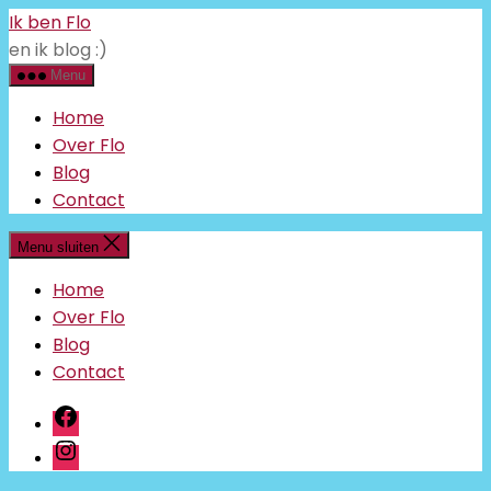
Ga
Ik ben Flo
naar
en ik blog :)
de
inhoud
Menu
Home
Over Flo
Blog
Contact
Menu sluiten
Home
Over Flo
Blog
Contact
facebook
instagram