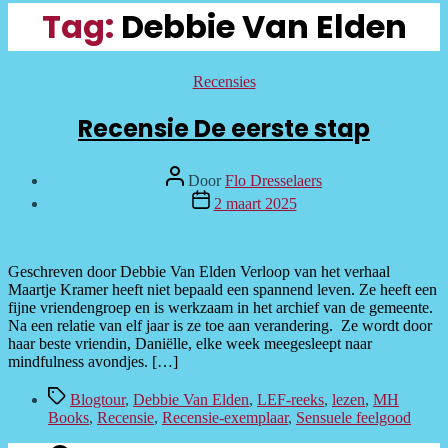
Tag:
Debbie Van Elden
Categorieën
Recensies
Recensie De eerste stap
Bericht
Door
Flo Dresselaers
auteur
Berichtdatum
2 maart 2025
Geschreven door Debbie Van Elden Verloop van het verhaal
Maartje Kramer heeft niet bepaald een spannend leven. Ze heeft een
fijne vriendengroep en is werkzaam in het archief van de gemeente.
Na een relatie van elf jaar is ze toe aan verandering. Ze wordt door
haar beste vriendin, Daniëlle, elke week meegesleept naar
mindfulness avondjes. […]
Tags
Blogtour
,
Debbie Van Elden
,
LEF-reeks
,
lezen
,
MH
Books
,
Recensie
,
Recensie-exemplaar
,
Sensuele feelgood