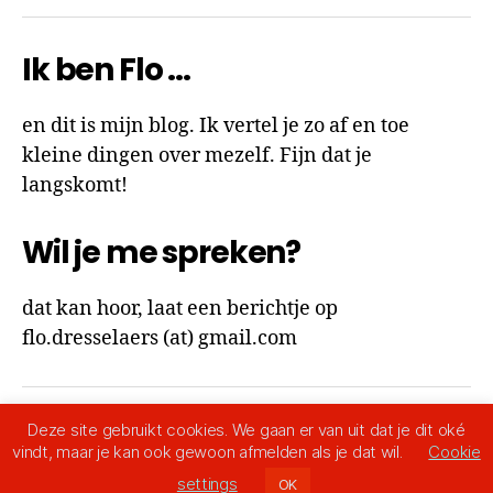
Ik ben Flo …
en dit is mijn blog. Ik vertel je zo af en toe
kleine dingen over mezelf. Fijn dat je
langskomt!
Wil je me spreken?
dat kan hoor, laat een berichtje op
flo.dresselaers (at) gmail.com
Deze site gebruikt cookies. We gaan er van uit dat je dit oké
© 2026
Ik ben Flo
Omhoog
↑
vindt, maar je kan ook gewoon afmelden als je dat wil.
Cookie
Privacy Policy
settings
OK