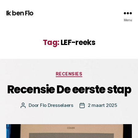
Ik ben Flo
Menu
Tag:
LEF-reeks
Categorieën
RECENSIES
Recensie De eerste stap
Door
Flo Dresselaers
2 maart 2025
Bericht
Berichtdatum
auteur