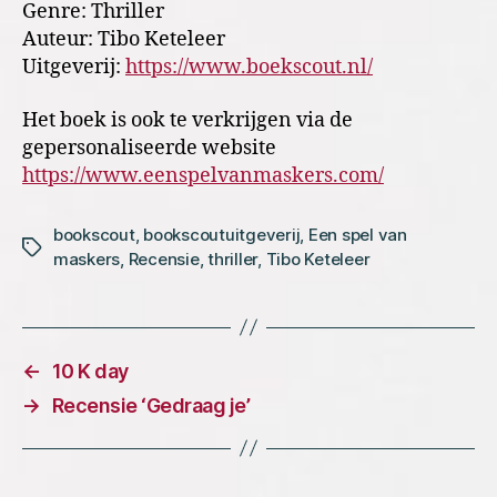
Genre: Thriller
Auteur: Tibo Keteleer
Uitgeverij:
https://www.boekscout.nl/
Het boek is ook te verkrijgen via de
gepersonaliseerde website
https://www.eenspelvanmaskers.com/
bookscout
,
bookscoutuitgeverij
,
Een spel van
Tags
maskers
,
Recensie
,
thriller
,
Tibo Keteleer
←
10 K day
→
Recensie ‘Gedraag je’