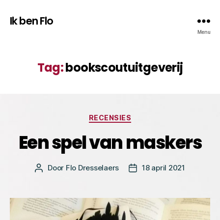
Ik ben Flo
Menu
Tag:
bookscoutuitgeverij
Categorieën
RECENSIES
Een spel van maskers
Door
Flo Dresselaers
18 april 2021
Bericht
Berichtdatum
auteur