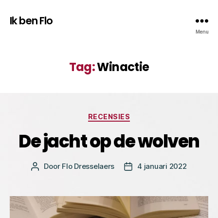
Ik ben Flo
Menu
Tag:
Winactie
Categorieën
RECENSIES
De jacht op de wolven
Door
Flo Dresselaers
4 januari 2022
Bericht
Berichtdatum
auteur