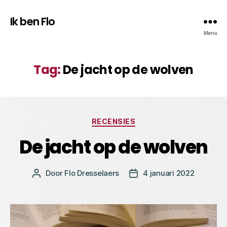
Ik ben Flo
Menu
Tag:
De jacht op de wolven
Categorieën
RECENSIES
De jacht op de wolven
Door
Flo Dresselaers
4 januari 2022
Bericht
Berichtdatum
auteur