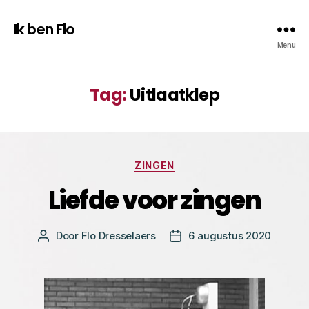
Ik ben Flo
Menu
Tag:
Uitlaatklep
Categorieën
ZINGEN
Liefde voor zingen
Door
Flo Dresselaers
6 augustus 2020
Bericht
Berichtdatum
auteur