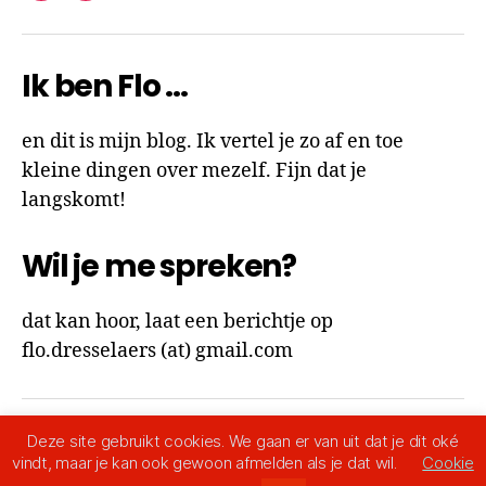
Ik ben Flo …
en dit is mijn blog. Ik vertel je zo af en toe
kleine dingen over mezelf. Fijn dat je
langskomt!
Wil je me spreken?
dat kan hoor, laat een berichtje op
flo.dresselaers (at) gmail.com
Deze site gebruikt cookies. We gaan er van uit dat je dit oké
© 2026
Ik ben Flo
Omhoog
↑
vindt, maar je kan ook gewoon afmelden als je dat wil.
Cookie
Privacy Policy