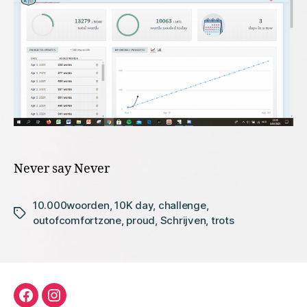
Never say Never
10.000woorden
,
10K day
,
challenge
,
Tags
outofcomfortzone
,
proud
,
Schrijven
,
trots
facebook
instagram