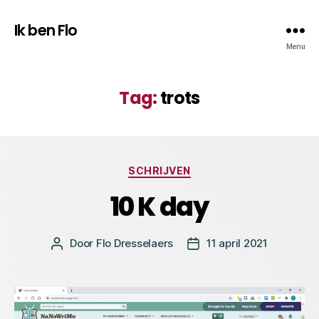
Ik ben Flo
Menu
Tag:
trots
Categorieën
SCHRIJVEN
10 K day
Door
Flo Dresselaers
11 april 2021
Bericht
Berichtdatum
auteur