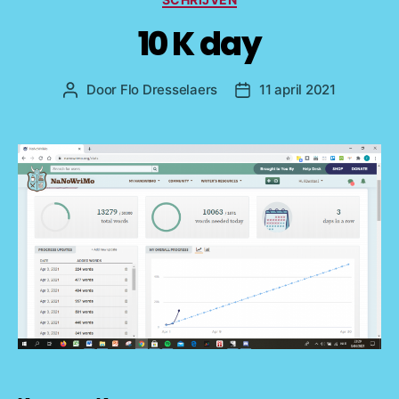
10 K day
Door
Flo Dresselaers
11 april 2021
Bericht
Berichtdatum
auteur