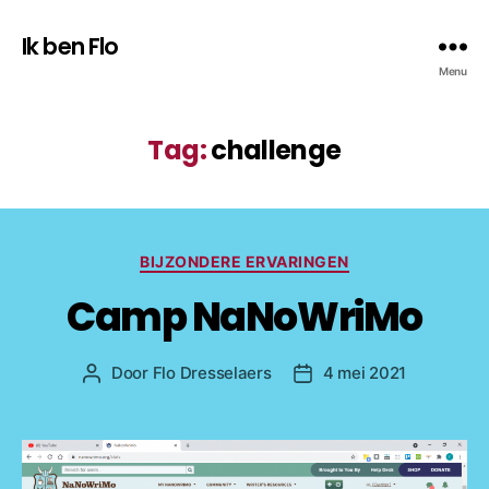
Ik ben Flo
Menu
Tag:
challenge
Categorieën
BIJZONDERE ERVARINGEN
Camp NaNoWriMo
Door
Flo Dresselaers
4 mei 2021
Bericht
Berichtdatum
auteur