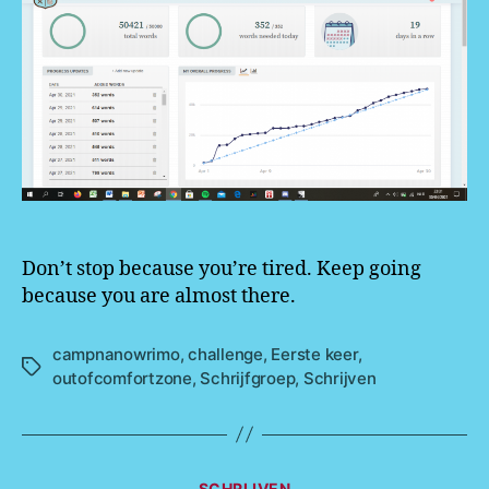
Don’t stop because you’re tired. Keep going
because you are almost there.
campnanowrimo
,
challenge
,
Eerste keer
,
Tags
outofcomfortzone
,
Schrijfgroep
,
Schrijven
Categorieën
SCHRIJVEN