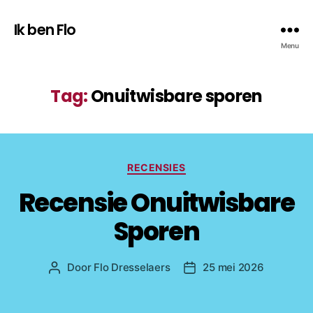
Ik ben Flo
Menu
Tag:
Onuitwisbare sporen
Categorieën
RECENSIES
Recensie Onuitwisbare
Sporen
Door
Flo Dresselaers
25 mei 2026
Bericht
Berichtdatum
auteur