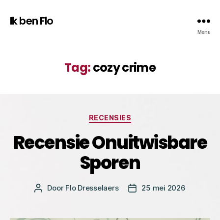
Ik ben Flo
Menu
Tag:
cozy crime
Categorieën
RECENSIES
Recensie Onuitwisbare
Sporen
Door
Flo Dresselaers
25 mei 2026
Bericht
Berichtdatum
auteur