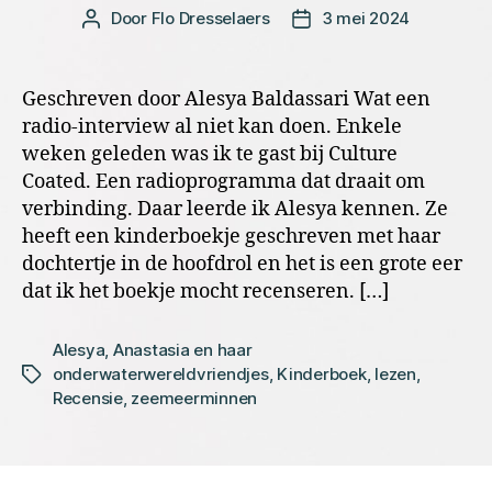
Door
Flo Dresselaers
3 mei 2024
Bericht
Berichtdatum
auteur
Geschreven door Alesya Baldassari Wat een
radio-interview al niet kan doen. Enkele
weken geleden was ik te gast bij Culture
Coated. Een radioprogramma dat draait om
verbinding. Daar leerde ik Alesya kennen. Ze
heeft een kinderboekje geschreven met haar
dochtertje in de hoofdrol en het is een grote eer
dat ik het boekje mocht recenseren. […]
Alesya
,
Anastasia en haar
onderwaterwereldvriendjes
,
Kinderboek
,
lezen
,
Tags
Recensie
,
zeemeerminnen