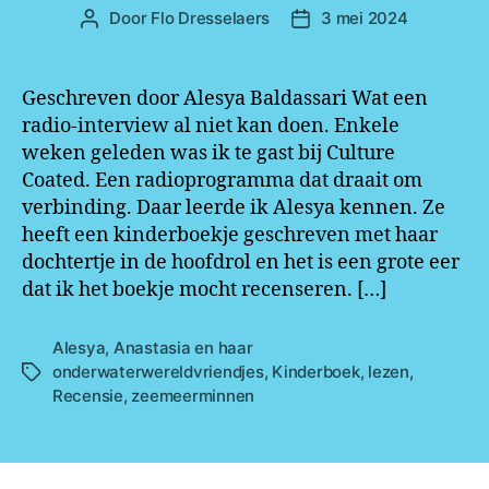
Door
Flo Dresselaers
3 mei 2024
Bericht
Berichtdatum
auteur
Geschreven door Alesya Baldassari Wat een
radio-interview al niet kan doen. Enkele
weken geleden was ik te gast bij Culture
Coated. Een radioprogramma dat draait om
verbinding. Daar leerde ik Alesya kennen. Ze
heeft een kinderboekje geschreven met haar
dochtertje in de hoofdrol en het is een grote eer
dat ik het boekje mocht recenseren. […]
Alesya
,
Anastasia en haar
onderwaterwereldvriendjes
,
Kinderboek
,
lezen
,
Tags
Recensie
,
zeemeerminnen