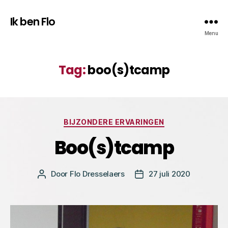
Ik ben Flo
Menu
Tag:
boo(s)tcamp
Categorieën
BIJZONDERE ERVARINGEN
Boo(s)tcamp
Door
Flo Dresselaers
27 juli 2020
Bericht
Berichtdatum
auteur