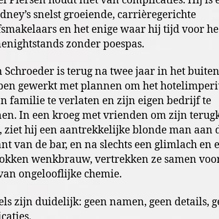
l Piersen houdt niet van complicaties. Hij is 
dney’s snelst groeiende, carrièregerichte
fsmakelaars en het enige waar hij tijd voor he
nenightstands zonder poespas.
 Schroeder is terug na twee jaar in het buite
ben gewerkt met plannen om het hotelimper
n familie te verlaten en zijn eigen bedrijf te
en. In een kroeg met vrienden om zijn terugk
, ziet hij een aantrekkelijke blonde man aan 
nt van de bar, en na slechts een glimlach en 
okken wenkbrauw, vertrekken ze samen voo
van ongelooflijke chemie.
els zijn duidelijk: geen namen, geen details, 
caties.