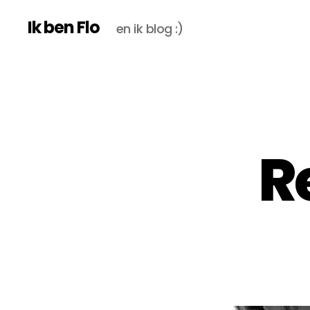
Ik ben Flo
en ik blog :)
R