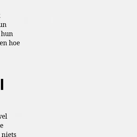
k
hun
t hun
sen hoe
l
wel
ie
 niets