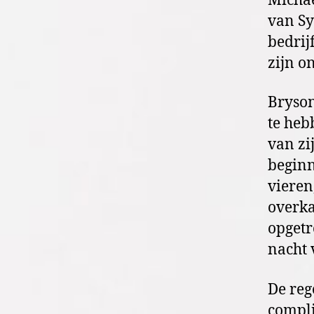
Michae
van Sy
bedrij
zijn o
Bryson
te heb
van zij
beginn
vieren
overka
opgetr
nacht 
De reg
compli