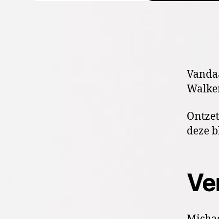
Vandaa
Walker
Ontze
deze b
Ve