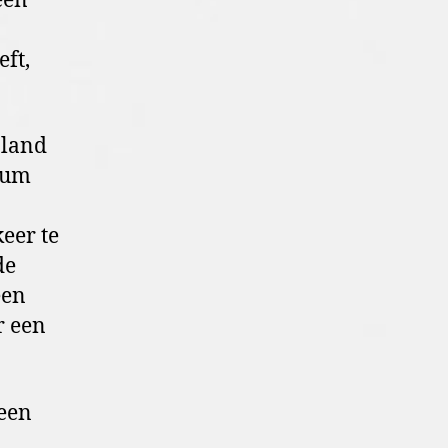
een
eft,
nland
ium
eer te
de
een
r een
geen