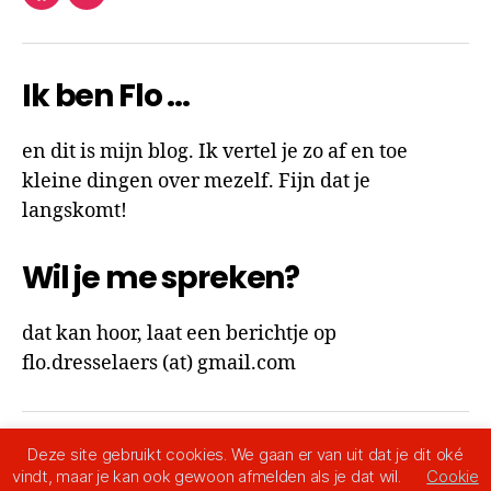
facebook
instagram
Ik ben Flo …
en dit is mijn blog. Ik vertel je zo af en toe
kleine dingen over mezelf. Fijn dat je
langskomt!
Wil je me spreken?
dat kan hoor, laat een berichtje op
flo.dresselaers (at) gmail.com
Deze site gebruikt cookies. We gaan er van uit dat je dit oké
© 2026
Ik ben Flo
Omhoog
↑
vindt, maar je kan ook gewoon afmelden als je dat wil.
Cookie