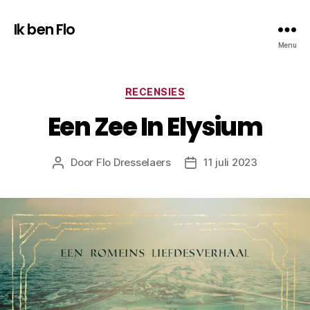
Ik ben Flo
Menu
Categorieën
RECENSIES
Een Zee In Elysium
Door
Flo Dresselaers
11 juli 2023
Bericht
Berichtdatum
auteur