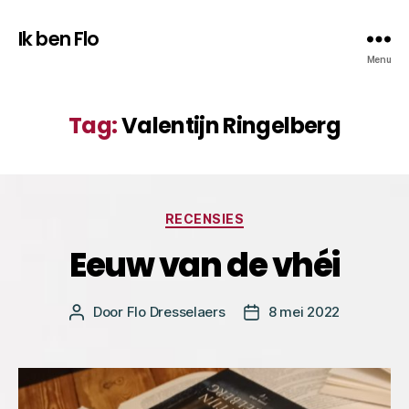
Ik ben Flo
Menu
Tag:
Valentijn Ringelberg
Categorieën
RECENSIES
Eeuw van de vhéi
Door
Flo Dresselaers
8 mei 2022
Bericht
Berichtdatum
auteur