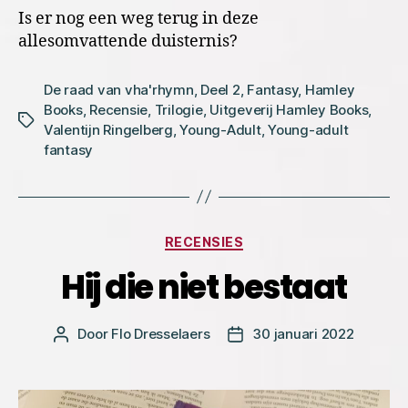
Is er nog een weg terug in deze
allesomvattende duisternis?
De raad van vha'rhymn
,
Deel 2
,
Fantasy
,
Hamley
Books
,
Recensie
,
Trilogie
,
Uitgeverij Hamley Books
,
Tags
Valentijn Ringelberg
,
Young-Adult
,
Young-adult
fantasy
Categorieën
RECENSIES
Hij die niet bestaat
Door
Flo Dresselaers
30 januari 2022
Bericht
Berichtdatum
auteur