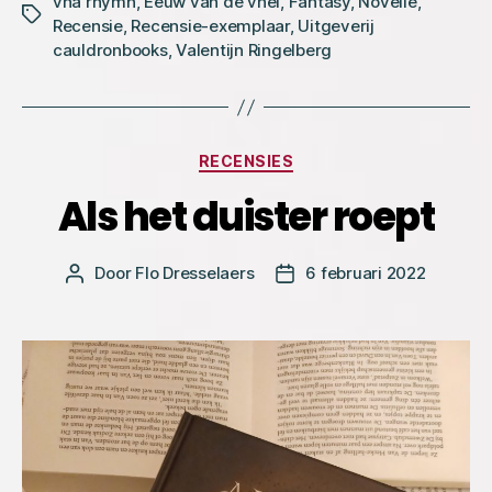
vha'rhymn
,
Eeuw van de vhéi
,
Fantasy
,
Novelle
,
Tags
Recensie
,
Recensie-exemplaar
,
Uitgeverij
cauldronbooks
,
Valentijn Ringelberg
Categorieën
RECENSIES
Als het duister roept
Door
Flo Dresselaers
6 februari 2022
Bericht
Berichtdatum
auteur