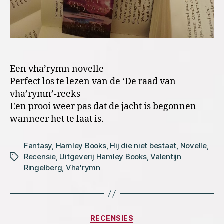
Een vha’rymn novelle
Perfect los te lezen van de ‘De raad van
vha’rymn’-reeks
Een prooi weer pas dat de jacht is begonnen
wanneer het te laat is.
Fantasy
,
Hamley Books
,
Hij die niet bestaat
,
Novelle
,
Recensie
,
Uitgeverij Hamley Books
,
Valentijn
Tags
Ringelberg
,
Vha'rymn
Categorieën
RECENSIES