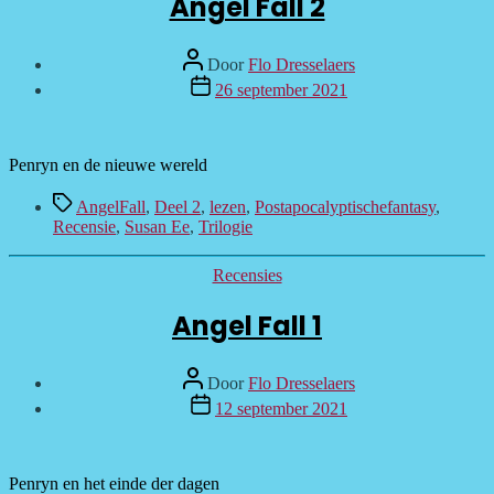
Angel Fall 2
Bericht
Door
Flo Dresselaers
auteur
Berichtdatum
26 september 2021
Penryn en de nieuwe wereld
Tags
AngelFall
,
Deel 2
,
lezen
,
Postapocalyptischefantasy
,
Recensie
,
Susan Ee
,
Trilogie
Categorieën
Recensies
Angel Fall 1
Bericht
Door
Flo Dresselaers
auteur
Berichtdatum
12 september 2021
Penryn en het einde der dagen