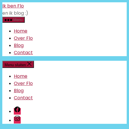
Ga
Ik ben Flo
naar
en ik blog :)
de
inhoud
Menu
Home
Over Flo
Blog
Contact
Menu sluiten
Home
Over Flo
Blog
Contact
facebook
instagram