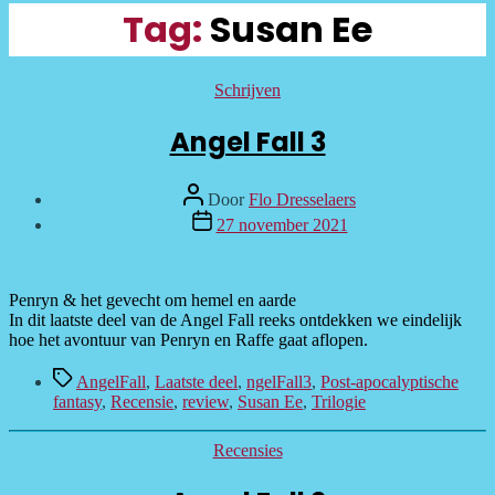
Tag:
Susan Ee
Categorieën
Schrijven
Angel Fall 3
Bericht
Door
Flo Dresselaers
auteur
Berichtdatum
27 november 2021
Penryn & het gevecht om hemel en aarde
In dit laatste deel van de Angel Fall reeks ontdekken we eindelijk
hoe het avontuur van Penryn en Raffe gaat aflopen.
Tags
AngelFall
,
Laatste deel
,
ngelFall3
,
Post-apocalyptische
fantasy
,
Recensie
,
review
,
Susan Ee
,
Trilogie
Categorieën
Recensies