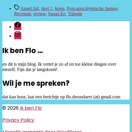
Tags
Angel fall
,
deel 1
,
lezen
,
Post-apocalyptische fantasy
,
Recensie
,
review
,
Susan Ee
,
Trilogie
facebook
instagram
Ik ben Flo …
en dit is mijn blog. Ik vertel je zo af en toe kleine dingen over
mezelf. Fijn dat je langskomt!
Wil je me spreken?
dat kan hoor, laat een berichtje op flo.dresselaers (at) gmail.com
© 2026
Ik ben Flo
Privacy Policy