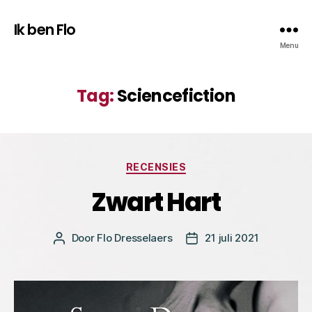
Ik ben Flo
Menu
Tag:
Sciencefiction
Categorieën
RECENSIES
Zwart Hart
Door
Flo Dresselaers
21 juli 2021
Bericht
Berichtdatum
auteur