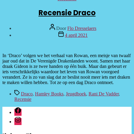
Recensie Draco
Bericht
Door
Flo Dresselaers
auteur
Berichtdatum
4 april 2021
In ‘Draco’ volgen we het verhaal van Rowan, een meisje van twaalf
jaar oud dat in De Verenigde Drakenlanden woont. Samen met haar
draak Gideon is ze twee handen op één buik. Maar dan gebeurt er
iets verschrikkelijks waardoor het leven van Rowan voorgoed
verandert. Ze is zo van slag dat ze beslist nooit meer iets met draken
te maken willen hebben. Tot ze op een dag Draco ontmoet.
Tags
Draco
,
Hamley Books
,
Jeugdboek
,
Rani De Vadder
,
Recensie
facebook
instagram