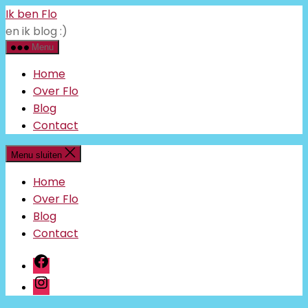
Ga
Ik ben Flo
naar
en ik blog :)
de
inhoud
Menu
Home
Over Flo
Blog
Contact
Menu sluiten
Home
Over Flo
Blog
Contact
facebook
instagram