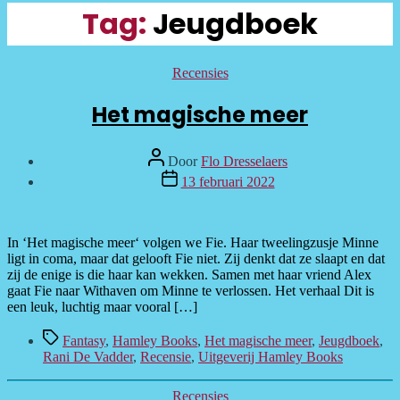
Tag:
Jeugdboek
Categorieën
Recensies
Het magische meer
Bericht
Door
Flo Dresselaers
auteur
Berichtdatum
13 februari 2022
In ‘Het magische meer‘ volgen we Fie. Haar tweelingzusje Minne
ligt in coma, maar dat gelooft Fie niet. Zij denkt dat ze slaapt en dat
zij de enige is die haar kan wekken. Samen met haar vriend Alex
gaat Fie naar Withaven om Minne te verlossen. Het verhaal Dit is
een leuk, luchtig maar vooral […]
Tags
Fantasy
,
Hamley Books
,
Het magische meer
,
Jeugdboek
,
Rani De Vadder
,
Recensie
,
Uitgeverij Hamley Books
Categorieën
Recensies