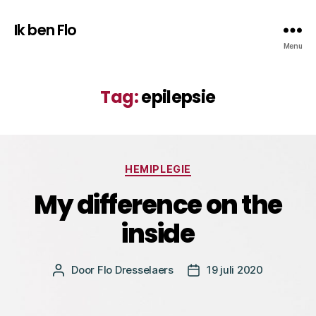
Ik ben Flo
Menu
Tag:
epilepsie
Categorieën
HEMIPLEGIE
My difference on the
inside
Door
Flo Dresselaers
19 juli 2020
Bericht
Berichtdatum
auteur