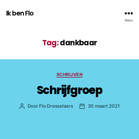
Ik ben Flo
Menu
Tag:
dankbaar
Categorieën
SCHRIJVEN
Schrijfgroep
Door
Flo Dresselaers
30 maart 2021
Bericht
Berichtdatum
auteur