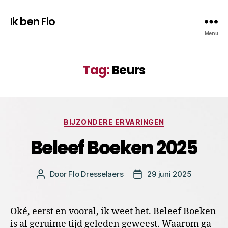
Ik ben Flo
Menu
Tag:
Beurs
Categorieën
BIJZONDERE ERVARINGEN
Beleef Boeken 2025
Door
Flo Dresselaers
29 juni 2025
Bericht
Berichtdatum
auteur
Oké, eerst en vooral, ik weet het. Beleef Boeken
is al geruime tijd geleden geweest. Waarom ga