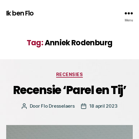
Ik ben Flo
Menu
Tag:
Anniek Rodenburg
Categorieën
RECENSIES
Recensie ‘Parel en Tij’
Door
Flo Dresselaers
18 april 2023
Bericht
Berichtdatum
auteur