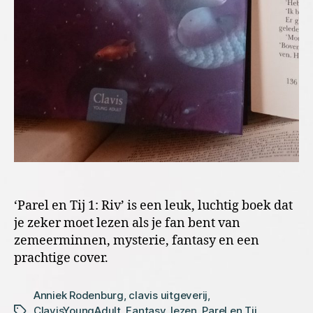
‘Parel en Tij 1: Riv’ is een leuk, luchtig boek dat
je zeker moet lezen als je fan bent van
zemeerminnen, mysterie, fantasy en een
prachtige cover.
Anniek Rodenburg
,
clavis uitgeverij
,
ClavisYoungAdult
,
Fantasy
,
lezen
,
Parel en Tij
,
Tags