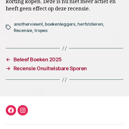
korting kopen. Deze is nu niet meer actief en
heeft geen effect op deze recensie.
anotherviewnl
,
boekenleggers
,
herfstdieren
,
Tags
Recensie
,
tropes
←
Beleef Boeken 2025
→
Recensie Onuitwisbare Sporen
facebook
instagram