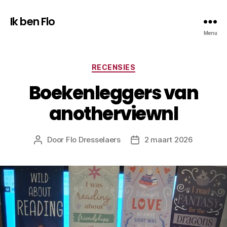
Ik ben Flo
Menu
Categorieën
RECENSIES
Boekenleggers van
anotherviewnl
Door
Flo Dresselaers
2 maart 2026
Bericht
Berichtdatum
auteur